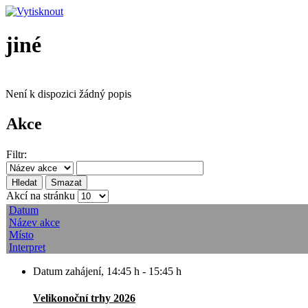
jiné
Není k dispozici žádný popis
Akce
Filtr:
Hledat
Smazat
Akcí na stránku
Datum
Název akce
Místo
Interpret
Datum zahájení
,
14:45 h
-
15:45 h
Velikonoční trhy 2026